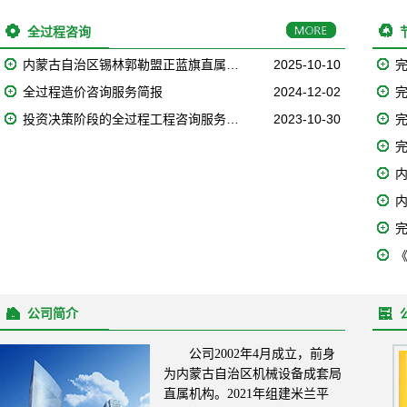
全过程咨询
内蒙古自治区锡林郭勒盟正蓝旗直属…
2025-10-10
全过程造价咨询服务简报
2024-12-02
投资决策阶段的全过程工程咨询服务…
2023-10-30
内
公司简介
公司2002年4月成立，前身
为内蒙古自治区机械设备成套局
直属机构。2021年组建米兰平